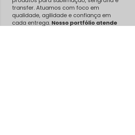
produtos para sublimação, serigrafia e
transfer. Atuamos com foco em
qualidade, agilidade e confiança em
cada entrega.
Nosso portfólio atende
desde pequenos empreendedores
até grandes produções.
São centenas
de clientes satisfeitos que já confiam na
nossa agilidade e no nosso
compromisso.
Enviamos para
o BRASIL todo
, com
feedbacks positivos e indicações
espontâneas
!
Trabalhamos com camisetas, canecas,
Chinelos e tudo em insumos e materiais
para sublimação, serigrafia e Transfer,
Acreditamos que bons produtos fazem
toda a diferença no acabamento final.