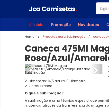
Jca Camisetas
.
Ínicio
Promoção
Novidades
C
Home:
Produtos para Sublimação
canecas-
Caneca 475Ml Mag
Rosa/Azul/Amarel
✓
✓ Dimensão: 14,5 altura, 8 Diametro
✓ Cores: Branca
O que é Sublimação?
A sublimação é uma técnica especial que permite
materiais, através da transferência da imagem p