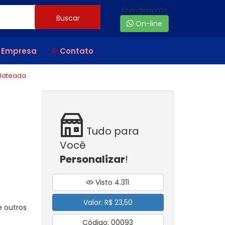
Atendimento
Buscar
On-line
 Empresa
Contato
 Jateada
Tudo para
Você
Personalizar
!
Visto 4.311
Valor: R$ 23,50
e outros
Código: 00093