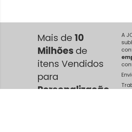
Mais de
10
A J
sub
Milhões
de
con
emp
itens Vendidos
con
para
Env
Tra
Personalização
.
sub
dif
Jca Camisetas - produtos para