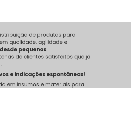
stribuição de produtos para
em qualidade, agilidade e
e desde pequenos
enas de clientes satisfeitos que já
.
ivos e indicações espontâneas
!
do em insumos e materiais para
bons produtos fazem toda a
Sobre nós
A JCA é uma empresa especializada no