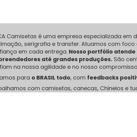
CA Camisetas é uma empresa especializada em di
limação, serigrafia e transfer. Atuamos com foco 
fiança em cada entrega.
Nosso portfólio atend
reendedores até grandes produções.
São cent
fiam na nossa agilidade e no nosso compromisso
iamos para
o BRASIL todo
, com
feedbacks posit
balhamos com camisetas, canecas, Chinelos e tu
limação, serigrafia e Transfer, Acreditamos que 
erença no acabamento final.
Nossa Redes Sociais: