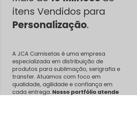
itens Vendidos para
Personalização
.
A JCA Camisetas é uma empresa
especializada em distribuição de
produtos para sublimação, serigrafia e
transfer. Atuamos com foco em
qualidade, agilidade e confiança em
cada entrega.
Nosso portfólio atende
desde pequenos empreendedores
até grandes produções.
São centenas
de clientes satisfeitos que já confiam na
nossa agilidade e no nosso
compromisso.