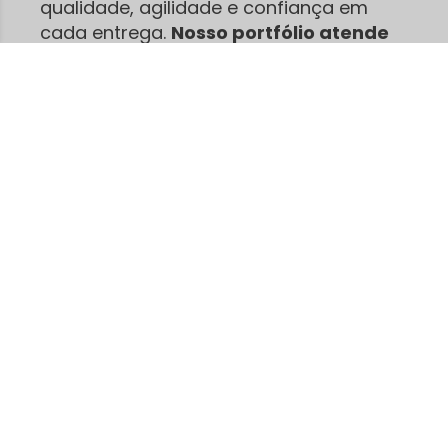
qualidade, agilidade e confiança em
cada entrega.
Nosso portfólio atende
desde pequenos empreendedores
até grandes produções.
São centenas
de clientes satisfeitos que já confiam na
nossa agilidade e no nosso
compromisso.
Enviamos para
o BRASIL todo
, com
feedbacks positivos e indicações
espontâneas
!
Trabalhamos com camisetas, canecas,
Chinelos e tudo em insumos e materiais
para sublimação, serigrafia e Transfer,
Acreditamos que bons produtos fazem
toda a diferença no acabamento final.