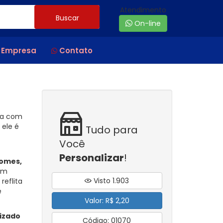
Atendimento
Buscar
On-line
 Empresa
Contato
osa com
 ele é
Tudo para
Você
Personalizar
!
omes,
um
Visto 1.903
reflita
e
Valor: R$ 2,20
izado
Código: 01070