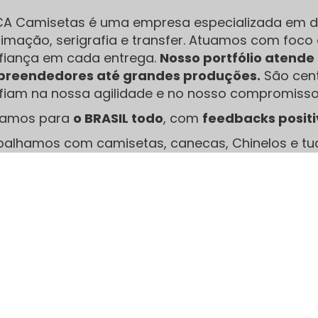
CA Camisetas é uma empresa especializada em di
limação, serigrafia e transfer. Atuamos com foco 
fiança em cada entrega.
Nosso portfólio atend
reendedores até grandes produções.
São cent
fiam na nossa agilidade e no nosso compromisso
iamos para
o BRASIL todo
, com
feedbacks posit
balhamos com camisetas, canecas, Chinelos e tu
limação, serigrafia e Transfer, Acreditamos que 
erença no acabamento final.
Nossa Redes Sociais: