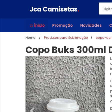
Jca Camisetas
.
Ínicio
Promoção
Novidades
C
Home:
Produtos para Sublimação
copo-acri
Copo Buks 300ml D
i