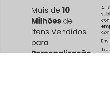
Mais de
10
A J
sub
Milhões
de
con
emp
itens Vendidos
con
para
Env
Tra
Personalização
.
sub
dif
Jca Camisetas - produtos para
sublimação
11 avenida Numero 1409, Setor Leste Universitário
Goiânia / Goiás