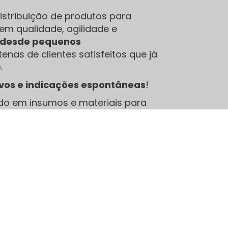
stribuição de produtos para
em qualidade, agilidade e
e desde pequenos
enas de clientes satisfeitos que já
.
ivos e indicações espontâneas
!
do em insumos e materiais para
bons produtos fazem toda a
Sobre nós
A JCA é uma empresa especializada no
atendimento exemplar a clientes que buscam
produtos para sublimação, canecas para
sublimação, camisetas para sublimação, para uso
próprio ou outras finalidades, a JCA preza muito