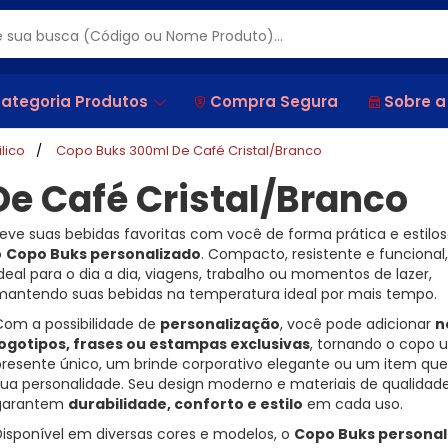
ategoria Produtos
Compra Segura
Sobre a
lico
Copo Buks 300ml De Café Cristal/Branco
e Café Cristal/Branco
Leve suas bebidas favoritas com você de forma prática e estil
o
Copo Buks personalizado
. Compacto, resistente e funcional,
deal para o dia a dia, viagens, trabalho ou momentos de lazer,
mantendo suas bebidas na temperatura ideal por mais tempo.
Com a possibilidade de
personalização
, você pode adicionar
n
logotipos, frases ou estampas exclusivas
, tornando o copo 
presente único, um brinde corporativo elegante ou um item que 
sua personalidade. Seu design moderno e materiais de qualidad
garantem
durabilidade, conforto e estilo
em cada uso.
Disponível em diversas cores e modelos, o
Copo Buks personal