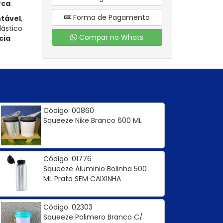
rca
.
Forma de Pagamento
tável
,
lástico
Compar no Whats
cia
Código: 00860
Squeeze Nike Branco 600 ML
Código: 01776
Squeeze Aluminio Bolinha 500
ML Prata SEM CAIXINHA
Código: 02303
Squeeze Polimero Branco C/