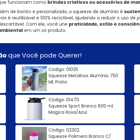
que funcionam como
brindes criativos ou acessórios de ma
Além de bonito e personalizado, o squeeze de alumínio é
susten
ois é reutilizável e 100% reciclável, ajudando a reduzir o uso de p
descartável. Com ele, você une
praticidade, estilo e consciên
ambiental
em um só produto.
ão
que Você pode Querer!
Código: 01025
Squeeze Metalnox Alumínio 750
ML Prata
Código: 01470
Squeeze Sport Branco 600 ml
Magica Rosa/Azul
Código: 02302
Squeeze Polimero Branco C/