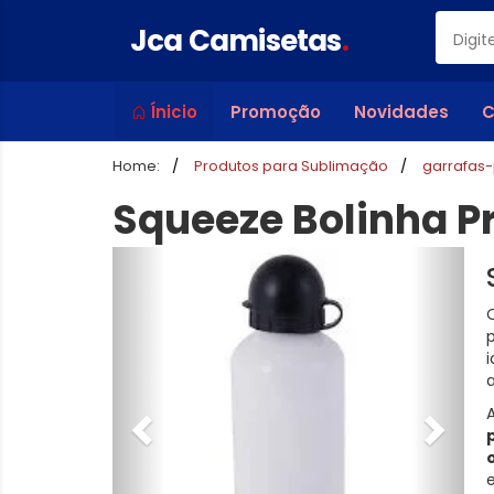
Jca Camisetas
.
Ínicio
Promoção
Novidades
C
Home:
Produtos para Sublimação
garrafas
Squeeze Bolinha P
i