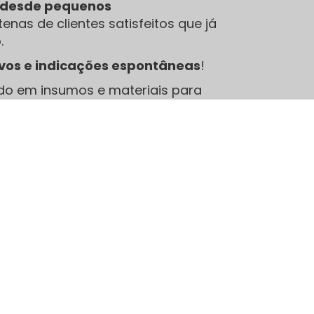
e desde pequenos
enas de clientes satisfeitos que já
.
ivos e indicações espontâneas
!
do em insumos e materiais para
bons produtos fazem toda a
Sobre nós
A JCA é uma empresa especializada no
atendimento exemplar a clientes que buscam
produtos para sublimação, canecas para
sublimação, camisetas para sublimação, para uso
próprio ou outras finalidades, a JCA preza muito
pelo bom atendimento e por seus preços.