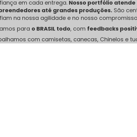
fiança em cada entrega.
Nosso portfólio atend
reendedores até grandes produções.
São cent
fiam na nossa agilidade e no nosso compromisso
iamos para
o BRASIL todo
, com
feedbacks posit
balhamos com camisetas, canecas, Chinelos e tu
limação, serigrafia e Transfer, Acreditamos que 
erença no acabamento final.
Nossa Redes Sociais: