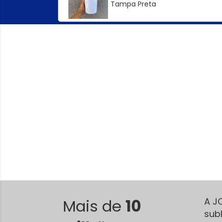
Tampa Preta
Mais de
10
A J
sub