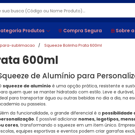
ategoria Produtos
Compra Segura
Sobre a
-para-sublimacao
Squeeze Bolinha Prata 600ml
rata 600ml
Squeeze de Alumínio para Personaliz
O
squeeze de alumínio
é uma opção prática, resistente e sust
para quem quer se manter hidratado com estilo. Leve e durável, 
deal para transportar água ou outras bebidas no dia a dia, na es
academia ou passeios.
Além da funcionalidade, o grande diferencial é a
possibilidade 
personalização
. É possível adicionar
nomes, logotipos, men
ou cores
, transformando o squeeze em um item único. Empres
escolas, equipes esportivas e eventos podem criar garrafas exclu