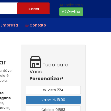
Atendimento
Buscar
On-line
 Empresa
Contato
ar
Tudo para
entável
Você
ele é
Personalizar
!
cola,
Visto 224
de
sagens
Valor: R$ 18,00
as,
sivas,
Código: 01863