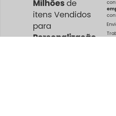
Milhões
de
con
emp
itens Vendidos
con
para
Env
Tra
Personalização
.
sub
dif
Jca Camisetas - produtos para
sublimação
11 avenida Numero 1409, Setor Leste Universitário
Goiânia / Goiás
CEP 74610-030
Telefone: (62)8182-1390 (62)98182-1390