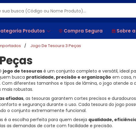
ategoria Produtos
Compra Segura
Sobre a
importados
Jogo De Tesoura 3 Peças
 Peças
O
jogo de tesouras
é um conjunto completo e versátil, ideal p
quem busca
praticidade, precisão e organização
em casa, 
. Com diferentes tamanhos e tipos de lâmina, o jogo atende a d
s mais robustas.
as afiadas
, as tesouras garantem cortes precisos e duradouros
nforto e segurança durante o uso. Cada tesoura do jogo poss
ndo o conjunto extremamente funcional.
uras é a escolha perfeita para quem deseja
qualidade, eficiênci
as as demandas de corte com facilidade e precisão.