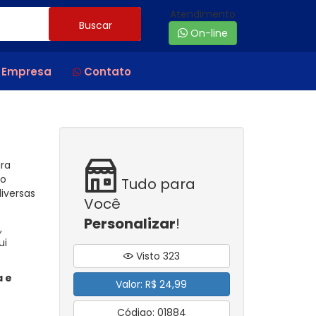
Atendimento
Buscar
On-line
 Empresa
Contato
ara
no
Tudo para
iversas
Você
Personalizar
!
,
ui
Visto 323
a e
Valor: R$ 24,99
Código: 01884