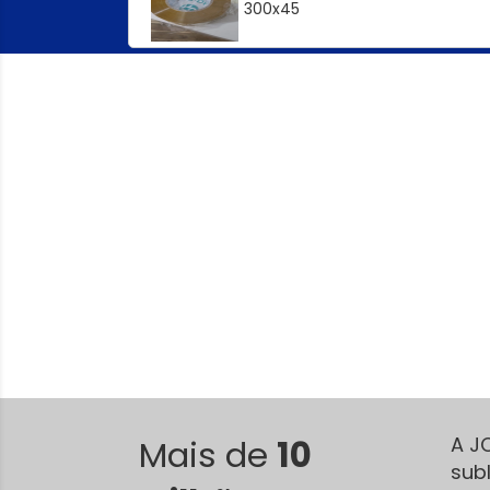
300x45
Mais de
10
A J
sub