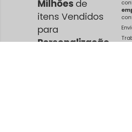
Milhões
de
con
emp
itens Vendidos
con
para
Env
Tra
Personalização
.
sub
dif
Jca Camisetas - produtos para
sublimação
11 avenida Numero 1409, Setor Leste Universitário
Goiânia / Goiás
CEP 74610-030
Telefone: (62)8182-1390 (62)98182-1390