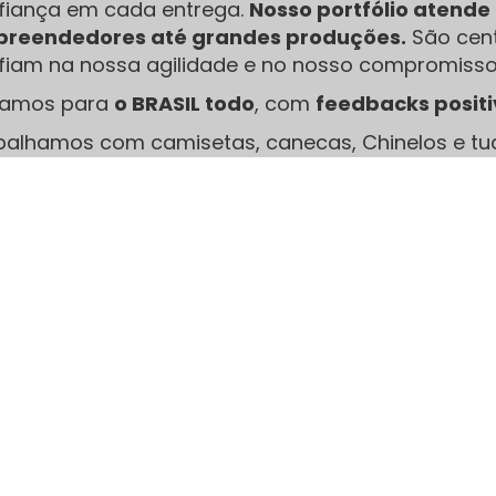
fiança em cada entrega.
Nosso portfólio atend
reendedores até grandes produções.
São cent
fiam na nossa agilidade e no nosso compromisso
iamos para
o BRASIL todo
, com
feedbacks posit
balhamos com camisetas, canecas, Chinelos e tu
limação, serigrafia e Transfer, Acreditamos que 
erença no acabamento final.
Nossa Redes Sociais: