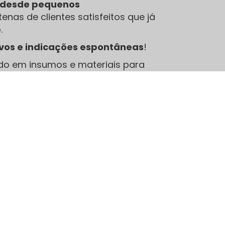
e desde pequenos
enas de clientes satisfeitos que já
.
ivos e indicações espontâneas
!
do em insumos e materiais para
bons produtos fazem toda a
Sobre nós
A JCA é uma empresa especializada no
atendimento exemplar a clientes que buscam
produtos para sublimação, canecas para
sublimação, camisetas para sublimação, para uso
próprio ou outras finalidades, a JCA preza muito
pelo bom atendimento e por seus preços.