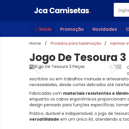
Jca Camisetas
.
Ínicio
Promoção
Novidades
C
Home:
Produtos para Sublimação
lojinhas-
Jogo De Tesoura 3
escritório ou em trabalhos manuais e artesanato
necessidades, desde cortes delicados até tarefa
Fabricadas com
materiais resistentes e lâmin
enquanto os cabos ergonômicos proporcionam co
design pensado para funções específicas, torna
Prático, durável e indispensável, o jogo de teso
versatilidade
em um único kit, atendendo a tod