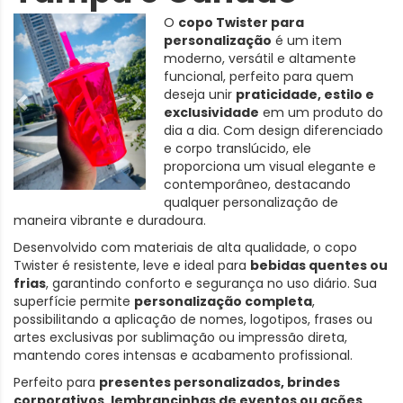
O
copo Twister para
personalização
é um item
moderno, versátil e altamente
funcional, perfeito para quem
deseja unir
praticidade, estilo e
exclusividade
em um produto do
dia a dia. Com design diferenciado
e corpo translúcido, ele
proporciona um visual elegante e
contemporâneo, destacando
qualquer personalização de
maneira vibrante e duradoura.
Desenvolvido com materiais de alta qualidade, o copo
Twister é resistente, leve e ideal para
bebidas quentes ou
frias
, garantindo conforto e segurança no uso diário. Sua
superfície permite
personalização completa
,
possibilitando a aplicação de nomes, logotipos, frases ou
artes exclusivas por sublimação ou impressão direta,
mantendo cores intensas e acabamento profissional.
Perfeito para
presentes personalizados, brindes
corporativos, lembrancinhas de eventos ou ações