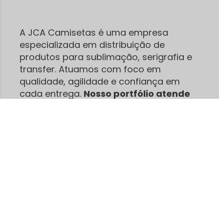
A JCA Camisetas é uma empresa
especializada em distribuição de
produtos para sublimação, serigrafia e
transfer. Atuamos com foco em
qualidade, agilidade e confiança em
cada entrega.
Nosso portfólio atende
desde pequenos empreendedores
até grandes produções.
São centenas
de clientes satisfeitos que já confiam na
nossa agilidade e no nosso
compromisso.
Enviamos para
o BRASIL todo
, com
feedbacks positivos e indicações
espontâneas
!
Trabalhamos com camisetas, canecas,