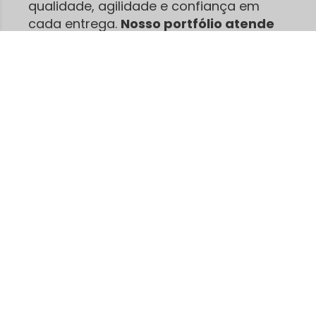
qualidade, agilidade e confiança em
cada entrega.
Nosso portfólio atende
desde pequenos empreendedores
até grandes produções.
São centenas
de clientes satisfeitos que já confiam na
nossa agilidade e no nosso
compromisso.
Enviamos para
o BRASIL todo
, com
feedbacks positivos e indicações
espontâneas
!
Trabalhamos com camisetas, canecas,
Chinelos e tudo em insumos e materiais
para sublimação, serigrafia e Transfer,
Acreditamos que bons produtos fazem
toda a diferença no acabamento final.